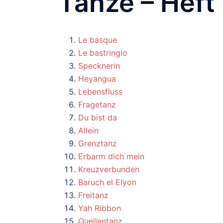
Tänze – Heft
Le basque
Le bastringlo
Specknerin
Heyangua
Lebensfluss
Fragetanz
Du bist da
Allein
Grenztanz
Erbarm dich mein
Kreuzverbunden
Baruch el Elyon
Freitanz
Yah Ribbon
Quellentanz