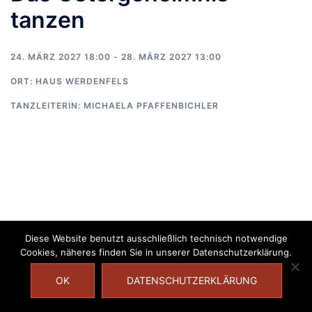
tanzen
24. MÄRZ 2027 18:00 - 28. MÄRZ 2027 13:00
ORT:
HAUS WERDENFELS
TANZLEITERIN:
MICHAELA PFAFFENBICHLER
Diese Website benutzt ausschließlich technisch notwendige
Cookies, näheres finden Sie in unserer Datenschutzerklärung.
OK
DATENSCHUTZERKLÄRUNG
Impressum
|
Datenschutzerklärung
|
2017