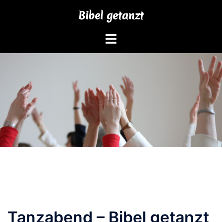
Zum
Bibel getanzt
Inhalt
springen
Tanzabend – Bibel getanzt