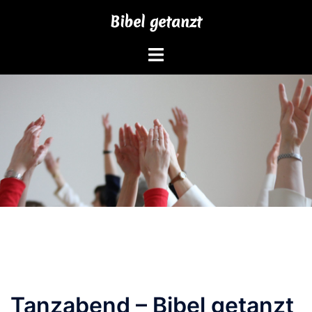
Zum
Bibel getanzt
Inhalt
springen
Tanzabend – Bibel getanzt