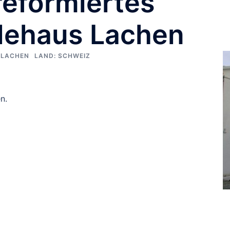
reformiertes
dehaus Lachen
LACHEN
LAND:
SCHWEIZ
n.